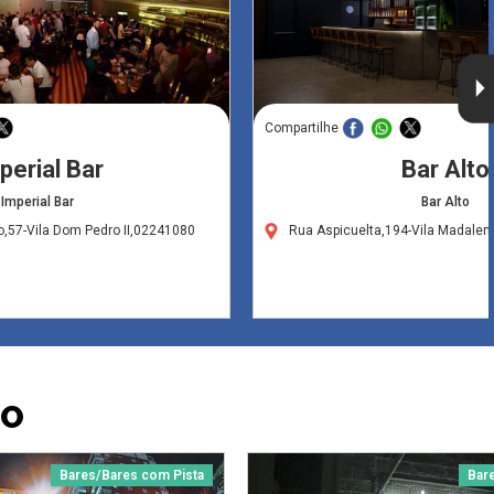
Compartilhe
perial Bar
Bar Alto
Imperial Bar
Bar Alto
o,57-Vila Dom Pedro II,02241080
Rua Aspicuelta,194-Vila Madale
LO
Bares/Bares com Pista
Bar