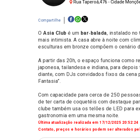
Rua Taperoá,476 - Cidade Monçõe
Compartilhe
O
Asia Club
é um
bar‑balada
, instalado no
mais intimista. A casa abre à noite com cli
esculturas em bronze compõem o cenário da
A partir das 20h, o espaço funciona como r
japonesa, tailandesa e indiana, para depoi
diante, com DJs convidados fixos da cena p
Fantasia”.​
Com capacidade para cerca de 250 pessoas,
de ter carta de coquetéis com destaque pa
clube também usa os telões de LED para exib
gastronomia em uma mesma noite.
Última atualização realizada em 17/12/2025 20:52:24
Contato, preços e horários podem ser alterados pel