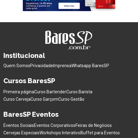
Institucional
Quem Somos
Privacidade
Imprensa
Whatsapp BaresSP
Cursos BaresSP
Primeira página
Curso Bartender
Curso Barista
Curso Cerveja
Curso Garçom
Curso Gestão
BaresSP Eventos
Eventos Sociais
Eventos Corporativos
Feiras de Negócios
Cervejas Especiais
Workshops Interativo
Buffet para Eventos