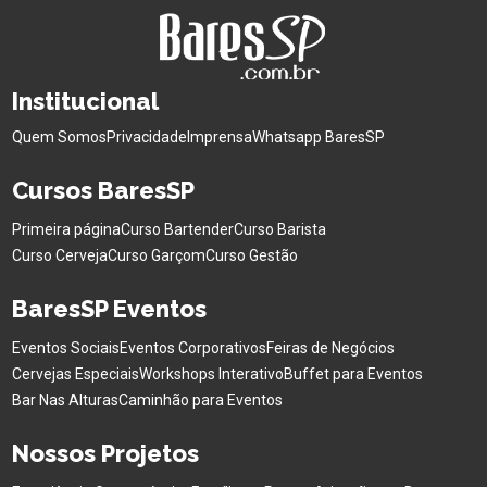
Institucional
Quem Somos
Privacidade
Imprensa
Whatsapp BaresSP
Cursos BaresSP
Primeira página
Curso Bartender
Curso Barista
Curso Cerveja
Curso Garçom
Curso Gestão
BaresSP Eventos
Eventos Sociais
Eventos Corporativos
Feiras de Negócios
Cervejas Especiais
Workshops Interativo
Buffet para Eventos
Bar Nas Alturas
Caminhão para Eventos
Nossos Projetos