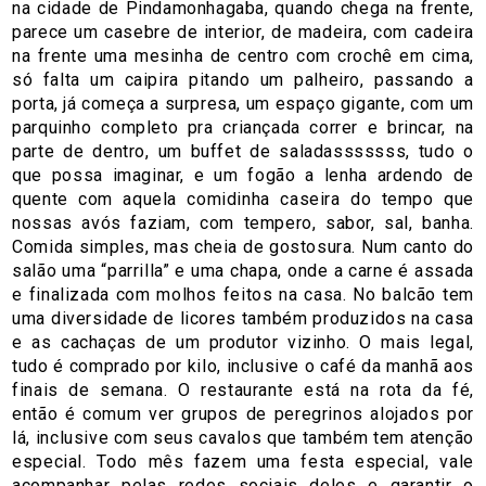
na cidade de Pindamonhagaba, quando chega na frente,
parece um casebre de interior, de madeira, com cadeira
na frente uma mesinha de centro com crochê em cima,
só falta um caipira pitando um palheiro, passando a
porta, já começa a surpresa, um espaço gigante, com um
parquinho completo pra criançada correr e brincar, na
parte de dentro, um buffet de saladasssssss, tudo o
que possa imaginar, e um fogão a lenha ardendo de
quente com aquela comidinha caseira do tempo que
nossas avós faziam, com tempero, sabor, sal, banha.
Comida simples, mas cheia de gostosura. Num canto do
salão uma “parrilla” e uma chapa, onde a carne é assada
e finalizada com molhos feitos na casa. No balcão tem
uma diversidade de licores também produzidos na casa
e as cachaças de um produtor vizinho. O mais legal,
tudo é comprado por kilo, inclusive o café da manhã aos
finais de semana. O restaurante está na rota da fé,
então é comum ver grupos de peregrinos alojados por
lá, inclusive com seus cavalos que também tem atenção
especial. Todo mês fazem uma festa especial, vale
acompanhar pelas redes sociais deles e garantir o