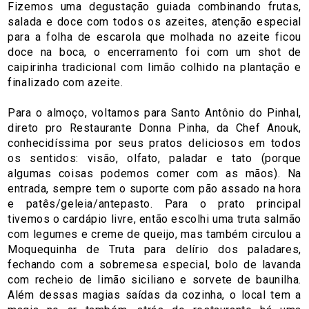
Fizemos uma degustação guiada combinando frutas,
salada e doce com todos os azeites, atenção especial
para a folha de escarola que molhada no azeite ficou
doce na boca, o encerramento foi com um shot de
caipirinha tradicional com limão colhido na plantação e
finalizado com azeite.
Para o almoço, voltamos para Santo Antônio do Pinhal,
direto pro Restaurante Donna Pinha, da Chef Anouk,
conhecidíssima por seus pratos deliciosos em todos
os sentidos: visão, olfato, paladar e tato (porque
algumas coisas podemos comer com as mãos). Na
entrada, sempre tem o suporte com pão assado na hora
e patês/geleia/antepasto. Para o prato principal
tivemos o cardápio livre, então escolhi uma truta salmão
com legumes e creme de queijo, mas também circulou a
Moquequinha de Truta para delírio dos paladares,
fechando com a sobremesa especial, bolo de lavanda
com recheio de limão siciliano e sorvete de baunilha.
Além dessas magias saídas da cozinha, o local tem a