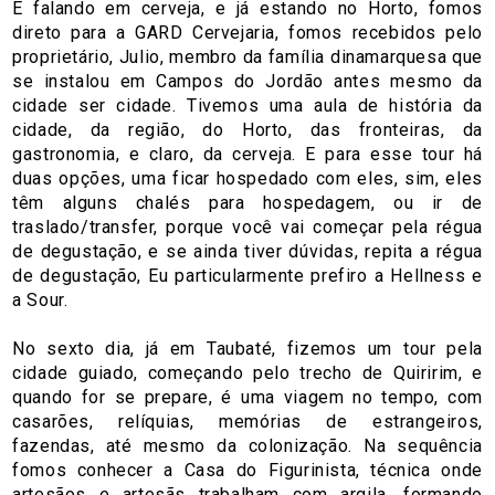
E falando em cerveja, e já estando no Horto, fomos
direto para a GARD Cervejaria, fomos recebidos pelo
proprietário, Julio, membro da família dinamarquesa que
se instalou em Campos do Jordão antes mesmo da
cidade ser cidade. Tivemos uma aula de história da
cidade, da região, do Horto, das fronteiras, da
gastronomia, e claro, da cerveja. E para esse tour há
duas opções, uma ficar hospedado com eles, sim, eles
têm alguns chalés para hospedagem, ou ir de
traslado/transfer, porque você vai começar pela régua
de degustação, e se ainda tiver dúvidas, repita a régua
de degustação, Eu particularmente prefiro a Hellness e
a Sour.
No sexto dia, já em Taubaté, fizemos um tour pela
cidade guiado, começando pelo trecho de Quiririm, e
quando for se prepare, é uma viagem no tempo, com
casarões, relíquias, memórias de estrangeiros,
fazendas, até mesmo da colonização. Na sequência
fomos conhecer a Casa do Figurinista, técnica onde
artesãos e artesãs trabalham com argila, formando