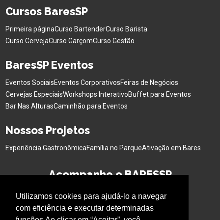
Cursos BaresSP
Primeira página
Curso Bartender
Curso Barista
Curso Cerveja
Curso Garçom
Curso Gestão
BaresSP Eventos
Eventos Sociais
Eventos Corporativos
Feiras de Negócios
Cervejas Especiais
Workshops Interativo
Buffet para Eventos
Bar Nas Alturas
Caminhão para Eventos
Nossos Projetos
Experiência Gastronômica
Família no Parque
Ativação em Bares
Acompanhe o BARESSP
Utilizamos cookies para ajudá-lo a navegar
com eficiência e executar determinadas
funções.Ao clicar em “Aceitar”, você