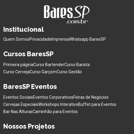
Institucional
Quem Somos
Privacidade
Imprensa
Whatsapp BaresSP
Cursos BaresSP
Primeira página
Curso Bartender
Curso Barista
Curso Cerveja
Curso Garçom
Curso Gestão
BaresSP Eventos
Eventos Sociais
Eventos Corporativos
Feiras de Negócios
Cervejas Especiais
Workshops Interativo
Buffet para Eventos
Bar Nas Alturas
Caminhão para Eventos
Nossos Projetos