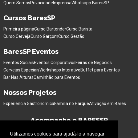
Quem Somos
Privacidade
Imprensa
Whatsapp BaresSP
Cursos BaresSP
Primeira página
Curso Bartender
Curso Barista
Curso Cerveja
Curso Garçom
Curso Gestão
BaresSP Eventos
Eventos Sociais
Eventos Corporativos
Feiras de Negócios
Cervejas Especiais
Workshops Interativo
Buffet para Eventos
Bar Nas Alturas
Caminhão para Eventos
Nossos Projetos
Experiência Gastronômica
Família no Parque
Ativação em Bares
Acompanhe o BARESSP
Utilizamos cookies para ajudá-lo a navegar