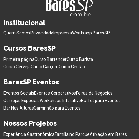
Institucional
Quem Somos
Privacidade
Imprensa
Whatsapp BaresSP
Cursos BaresSP
Primeira página
Curso Bartender
Curso Barista
Curso Cerveja
Curso Garçom
Curso Gestão
BaresSP Eventos
Eventos Sociais
Eventos Corporativos
Feiras de Negócios
Cervejas Especiais
Workshops Interativo
Buffet para Eventos
Bar Nas Alturas
Caminhão para Eventos
Nossos Projetos
Experiência Gastronômica
Família no Parque
Ativação em Bares