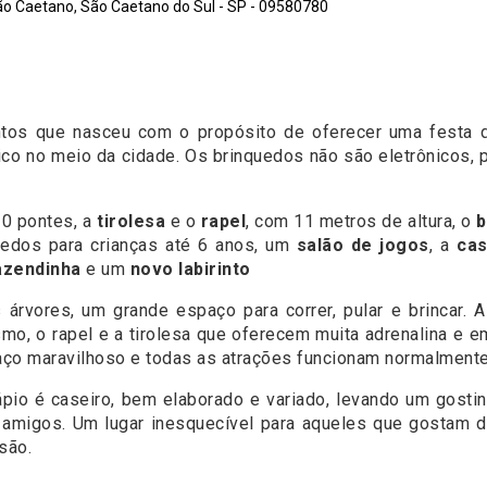
ão Caetano, São Caetano do Sul - SP - 09580780
os que nasceu com o propósito de oferecer uma festa di
o no meio da cidade. Os brinquedos não são eletrônicos, pa
0 pontes, a
tirolesa
e o
rapel
, com 11 metros de altura, o
b
uedos para crianças até 6 anos, um
salão de jogos
, a
cas
azendinha
e um
novo labirinto
s árvores, um grande espaço para correr, pular e brincar.
o, o rapel e a tirolesa que oferecem muita adrenalina e e
aço maravilhoso e todas as atrações funcionam normalmente
ápio é caseiro, bem elaborado e variado, levando um gosti
 amigos. Um lugar inesquecível para aqueles que gostam
são.