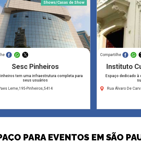
Shows/Casas de Show
lhe
Compartilhe
Sesc Pinheiros
Instituto C
inheiros tem uma infraestrutura completa para
Espaço dedicado à c
seus usuários
su
Paes Leme,195-Pinheiros,5414
Rua Álvaro De Carv
PAÇO PARA EVENTOS EM SÃO PA