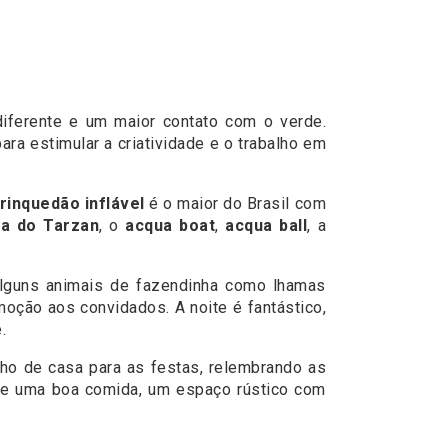
ferente e um maior contato com o verde.
ra estimular a criatividade e o trabalho em
rinquedão
inflável
é o maior do Brasil com
a do
Tarzan
, o
acqua boat
,
acqua ball
, a
 Alguns animais de fazendinha como lhamas
moção aos convidados. A noite é fantástico,
.
nho de casa para as festas, relembrando as
 de uma boa comida, um espaço rústico com