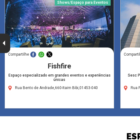
Shows/Espaço para Eventos
Compartilhe
Comparti
Fishfire
Espaço especializado em grandes eventos e experiências
Sesc P
únicas
Rua Bento de Andrade,660-Itaim Bibi,01453-040
Rua 
ES