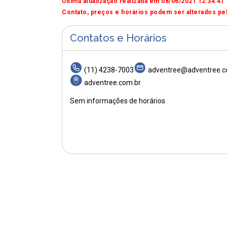
Última atualização realizada em 08/06/2021 12:34:41
Contato, preços e horários podem ser alterados pel
Contatos e Horários
(11) 4238-7003
adventree@adventree.c
adventree.com.br
Sem informações de horários