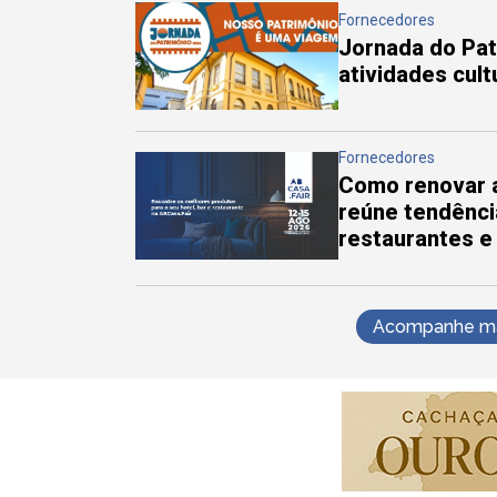
Fornecedores
Jornada do Pa
atividades cul
Fornecedores
Como renovar a
reúne tendênci
restaurantes e
Acompanhe mai