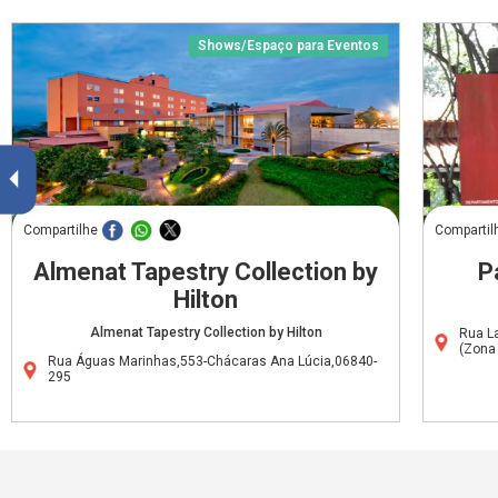
Shows/Espaço para Eventos
Compartilhe
Compartil
Almenat Tapestry Collection by
P
Hilton
Almenat Tapestry Collection by Hilton
Rua L
(Zona
Rua Águas Marinhas,553-Chácaras Ana Lúcia,06840-
295