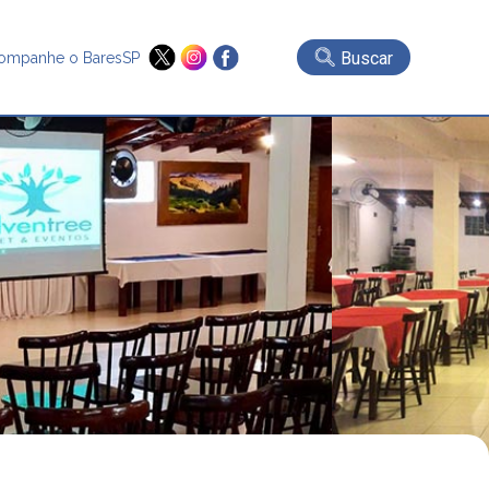
Buscar
ompanhe o BaresSP