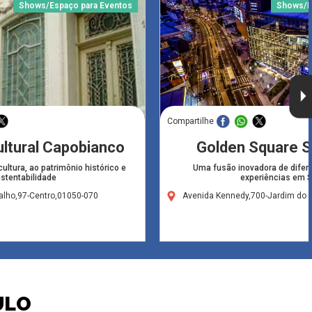
Shows/Espaço para Eventos
Shows/E
Compartilhe
ultural Capobianco
Golden Square 
ultura, ao patrimônio histórico e
Uma fusão inovadora de difer
stentabilidade
experiências em 
alho,97-Centro,01050-070
Avenida Kennedy,700-Jardim do 
ULO