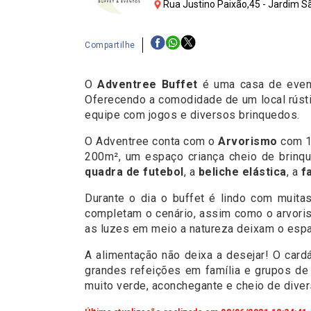
Rua Justino Paixão,45 - Jardim S
Compartilhe
O
Adventree Buffet
é uma casa de event
Oferecendo a comodidade de um local rústic
equipe com jogos e diversos brinquedos.
O Adventree conta com o
Arvorismo
com 1
200m², um espaço criança cheio de brinq
quadra de futebol
, a
beliche elástica
, a
f
Durante o dia o buffet é lindo com muita
completam o cenário, assim como o arvorism
as luzes em meio a natureza deixam o esp
A alimentação não deixa a desejar! O card
grandes refeições em família e grupos de
muito verde, aconchegante e cheio de diver