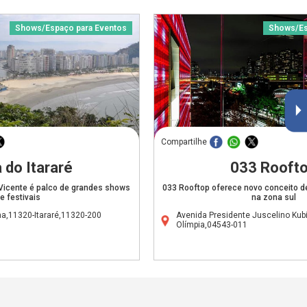
Shows/Espaço para Eventos
Shows/Es
Compartilhe
a do Itararé
033 Rooft
Vicente é palco de grandes shows
033 Rooftop oferece novo conceito d
e festivais
na zona sul
a,11320-Itararé,11320-200
Avenida Presidente Juscelino Kub
Olímpia,04543-011