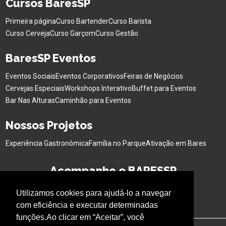
Cursos BaresSP
Primeira página
Curso Bartender
Curso Barista
Curso Cerveja
Curso Garçom
Curso Gestão
BaresSP Eventos
Eventos Sociais
Eventos Corporativos
Feiras de Negócios
Cervejas Especiais
Workshops Interativo
Buffet para Eventos
Bar Nas Alturas
Caminhão para Eventos
Nossos Projetos
Experiência Gastronômica
Família no Parque
Ativação em Bares
Acompanhe o BARESSP
Utilizamos cookies para ajudá-lo a navegar
com eficiência e executar determinadas
funções.Ao clicar em “Aceitar”, você