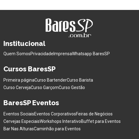
Institucional
Quem Somos
Privacidade
Imprensa
Whatsapp BaresSP
Cursos BaresSP
Primeira página
Curso Bartender
Curso Barista
Curso Cerveja
Curso Garçom
Curso Gestão
BaresSP Eventos
Eventos Sociais
Eventos Corporativos
Feiras de Negócios
Cervejas Especiais
Workshops Interativo
Buffet para Eventos
Bar Nas Alturas
Caminhão para Eventos