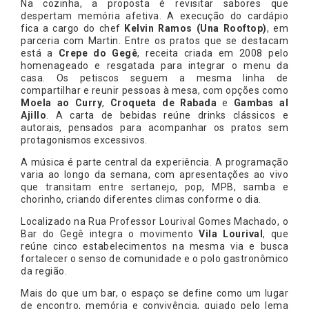
Na cozinha, a proposta é revisitar sabores que
despertam memória afetiva. A execução do cardápio
fica a cargo do chef
Kelvin Ramos (Una Rooftop)
, em
parceria com Martin. Entre os pratos que se destacam
está a
Crepe do Gegê
, receita criada em 2008 pelo
homenageado e resgatada para integrar o menu da
casa. Os petiscos seguem a mesma linha de
compartilhar e reunir pessoas à mesa, com opções como
Moela ao Curry
,
Croqueta de Rabada
e
Gambas al
Ajillo
. A carta de bebidas reúne drinks clássicos e
autorais, pensados para acompanhar os pratos sem
protagonismos excessivos.
A música é parte central da experiência. A programação
varia ao longo da semana, com apresentações ao vivo
que transitam entre sertanejo, pop, MPB, samba e
chorinho, criando diferentes climas conforme o dia.
Localizado na Rua Professor Lourival Gomes Machado, o
Bar do Gegê integra o movimento
Vila Lourival
, que
reúne cinco estabelecimentos na mesma via e busca
fortalecer o senso de comunidade e o polo gastronômico
da região.
Mais do que um bar, o espaço se define como um lugar
de encontro, memória e convivência, guiado pelo lema