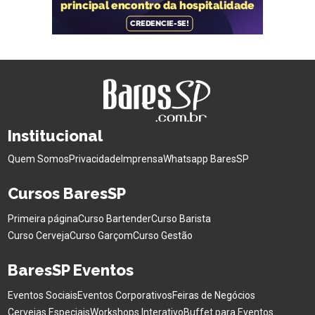
Institucional
Quem Somos
Privacidade
Imprensa
Whatsapp BaresSP
Cursos BaresSP
Primeira página
Curso Bartender
Curso Barista
Curso Cerveja
Curso Garçom
Curso Gestão
BaresSP Eventos
Eventos Sociais
Eventos Corporativos
Feiras de Negócios
Cervejas Especiais
Workshops Interativo
Buffet para Eventos