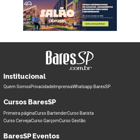
Institucional
Quem Somos
Privacidade
Imprensa
Whatsapp BaresSP
Cursos BaresSP
Primeira página
Curso Bartender
Curso Barista
Curso Cerveja
Curso Garçom
Curso Gestão
BaresSP Eventos