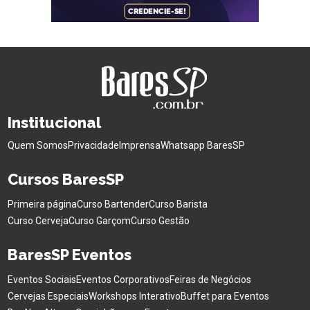
Institucional
Quem Somos
Privacidade
Imprensa
Whatsapp BaresSP
Cursos BaresSP
Primeira página
Curso Bartender
Curso Barista
Curso Cerveja
Curso Garçom
Curso Gestão
BaresSP Eventos
Eventos Sociais
Eventos Corporativos
Feiras de Negócios
Cervejas Especiais
Workshops Interativo
Buffet para Eventos