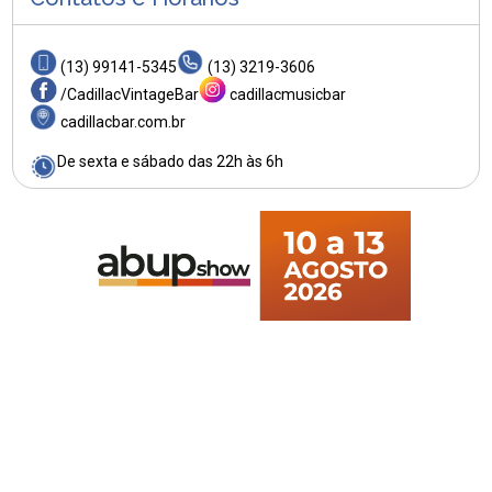
(13) 99141-5345
(13) 3219-3606
/CadillacVintageBar
cadillacmusicbar
cadillacbar.com.br
De sexta e sábado das 22h às 6h